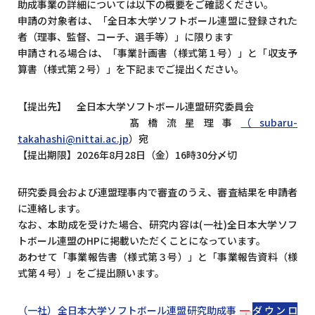
助成事業の詳細については以下の概要をご確認ください。
申請の対象者は、「全日本大学ソフトボール連盟に登録された
者（理事、監督、コーチ、選手等）」に限ります
申請される場合は、「事業計画書（様式第１号）」と「収支予
算書（様式第２号）」を下記までご提出ください。
【提出先】 全日本大学ソフトボール連盟研究委員会
髙橋流星理事
（subaru-
takahashi@nittai.ac.jp
）宛
【提出期限】2026年8月28日（金）16時30分〆切
研究委員会および連盟理事内で審査のうえ、審査結果を申請者
に連絡します。
なお、本助成を受けた場合、研究内容は(一社)全日本大学ソフ
トボール連盟のHPに掲載いただくことになっています。
あわせて「事業報告書（様式第３号）」と「事業報告資料（様
式第４号）」をご提出願います。
（一社）全日本大学ソフトボール連盟研究助成事
ダウンロ