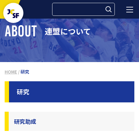
検索:
ABOUT
連盟について
HOME
/
研究
研究
研究助成