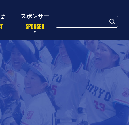
検
索:
CT
SPONSER