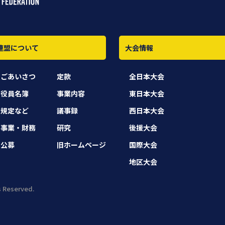
連盟について
大会情報
ごあいさつ
定款
全日本大会
役員名簿
事業内容
東日本大会
規定など
議事録
西日本大会
事業・財務
研究
後援大会
公募
旧ホームページ
国際大会
地区大会
Reserved.