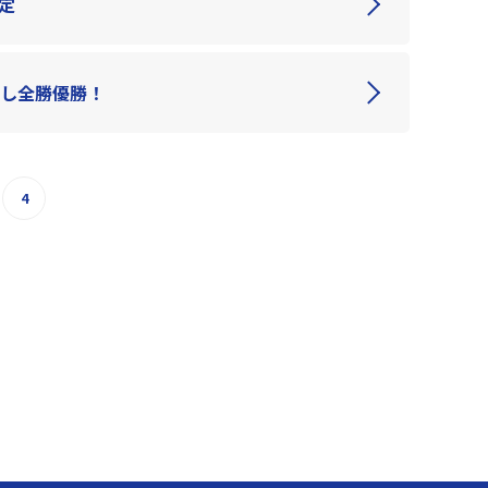
定
利し全勝優勝！
4