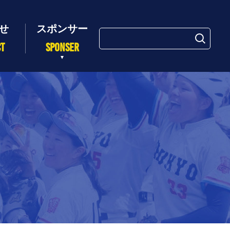
検
索:
CT
SPONSER