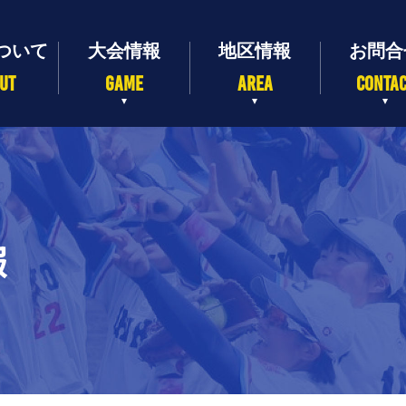
UT
GAME
AREA
CONTA
報